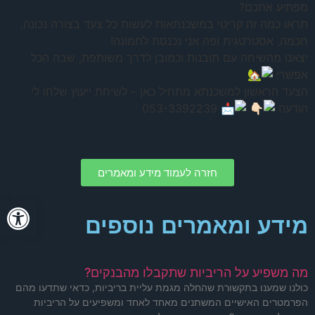
מפתיע אתכם?
תראו כמה זה קריטי במשכנתאות לעשות כל צעד בצורה נכונה,
חכמה, אסטרטגית ופה אני נכנסת לתמונה!
יצאנו מהשיחה עם תובנות וכמובן לדרך משותפת, שבה הכל
אפשרי
הצעד הראשון למשכנתא מתחיל כאן – לשיחת ייעוץ שלחו לי
הודעה
053-3392239
חזרה לעמוד מידע ומאמרים
פתח סרגל
מידע ומאמרים נוספים
מה משפיע על הריביות שתקבלו מהבנקים?
כולנו שמענו בתקשורת שהחלה מגמת עליית בריביות, כדאי שתדעו מהם
הפרמטרים האישיים המשתנים מאחד לאחד ומשפיעים על הריביות