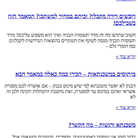
רוכשים דירה מקבלן? זכיתם במחיר למשתכן? המאמר הזה
בשבילכם!
חשוב שתדעו מה זה מדד תשומות הבניה ואיך הוא משפיע עליכם? מדד
תשומות הבניה מנסה לשקף את השינויים בהוצאות הנדרשות לקבלנים
כמו חומרי גלם –
קרא עוד »
מיתוסים במשכנתאות – הכירו כמה כאלה במאמר הבא
הבנק לא יאשר משכנתא למי שיש מינוס בבנק – אם אושרה לכם מסגרת
אשראי ואתם במינוס עד למסגרת, זאת נחשבת התנהלות תקינה ולכן זה
לא
קרא עוד »
משכנתא ורגשות – מה הקשר?
ברוב הזמן אני עוסקת באסטרטגיה, מספרים, חישובים ותוצאות אבל