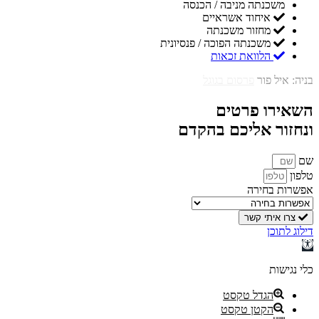
משכנתה מניבה / הכנסה
איחוד אשראיים
מחזור משכנתה
משכנתה הפוכה / פנסיונית
הלוואת זכאות
בניה: איל פור
פרסום בגוגל
השאירו פרטים
ונחזור אליכם בהקדם
שם
טלפון
אפשרות בחירה
צרו איתי קשר
דילוג לתוכן
פתח
סרגל
נגישות
כלי נגישות
הגדל טקסט
הקטן טקסט